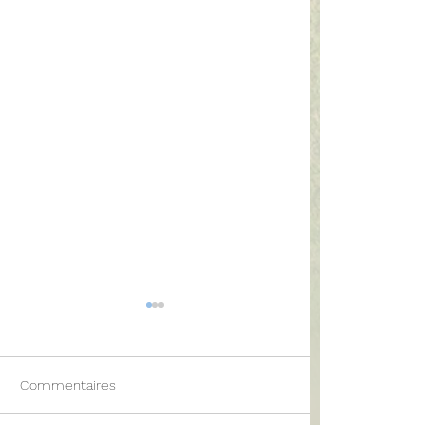
Commentaires
Objectif Futurosc