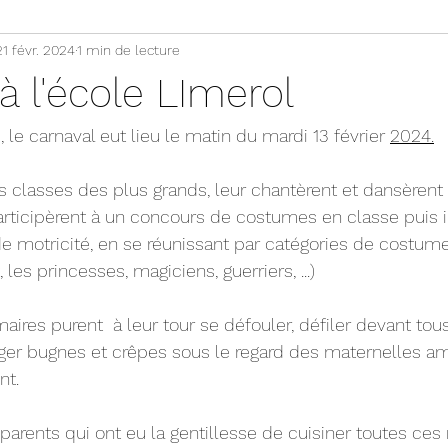
21 févr. 2024
1 min de lecture
à l'école LImerol
 le carnaval eut lieu le matin du mardi 13 février 
2024.
es classes des plus grands, leur chantèrent et dansèren
articipèrent à un concours de costumes en classe puis il
de motricité, en se réunissant par catégories de costumes
, les princesses, magiciens, guerriers, ...)
maires purent  à leur tour se défouler, défiler devant tou
ager bugnes et crêpes sous le regard des maternelles a
nt.