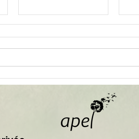
Obje
Tournoi d’échecs des
CM1/CM2 A