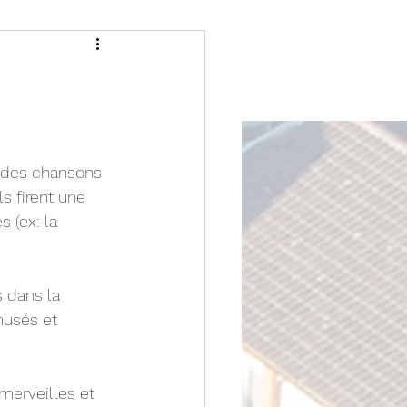
t des chansons 
s firent une 
 (ex: la 
s dans la 
musés et 