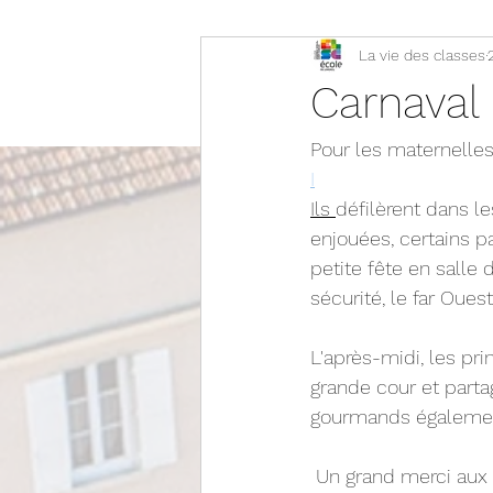
La vie des classes
Carnaval 
Pour les maternelles,
I
Ils 
défilèrent dans l
enjouées, certains p
petite fête en salle 
sécurité, le far Ouest
L'après-midi, les pri
grande cour et part
gourmands égaleme
 Un grand merci aux parents qui ont eu la gentillesse de cuisiner toutes ces merveilles et 