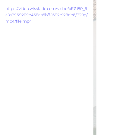
https://video.wixstatic.com/video/a57d80_6
a3a2959209b458cb5bff3692c128db6/720p/
mp4/file.mp4