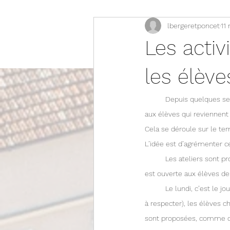
lbergeretponcet
11
Les acti
les élève
Depuis quelques se
aux élèves qui reviennent 
Cela se déroule sur le tem
L’idée est d’agrémenter c
	Les ateliers sont proposés aux élèves de CE2, CM1 et CM2 qui le souhaitent. Occasionnellement, l’inscription 
est ouverte aux élèves de
	Le lundi, c’est le jour des inscriptions. En fonction de leurs envies (et des quelques règles de fonctionnement 
à respecter), les élèves cho
sont proposées, comme des 