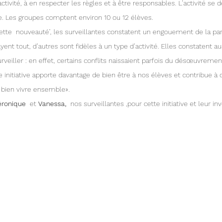
’activité, à en respecter les règles et à être responsables. L’activité se 
. Les groupes comptent environ 10 ou 12 élèves.
tte  nouveauté’, les surveillantes constatent un engouement de la par
ayent tout, d’autres sont fidèles à un type d’activité. Elles constatent au
rveiller : en effet, certains conflits naissaient parfois du désœuvrement
initiative apporte davantage de bien être à nos élèves et contribue à 
bien vivre ensemble». 
ronique 
 et 
Vanessa,
  nos surveillantes ,pour cette initiative et leur i