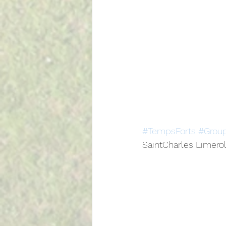
#TempsForts
#Group
SaintCharles Limero