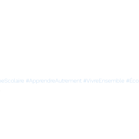
eScolaire
#ApprendreAutrement
#VivreEnsemble
#Éco
l