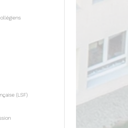
collégiens 
nçaise (LSF)
ssion