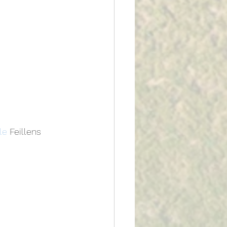
le
 Feillens 