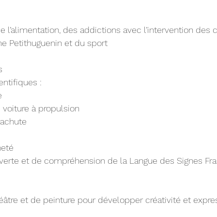
de l’alimentation, des addictions avec l’intervention des 
e Petithuguenin et du sport
s
ntifiques :
e
 voiture à propulsion
rachute
neté
uverte et de compréhension de la Langue des Signes Fra
héâtre et de peinture pour développer créativité et expre