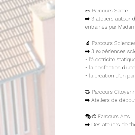
🥗 Parcours Santé
➡️ 3 ateliers autour 
entrainés par Madam
🔬 Parcours Science
➡️ 3 expériences scie
• l’électricité statiqu
• la confection d’une
• la création d’un pa
🤝 Parcours Citoyen
➡️ Ateliers de déco
🎭🎨 Parcours Arts
➡️ Des ateliers de t