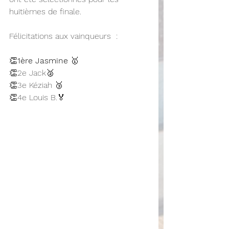
huitièmes de finale. 
Félicitations aux vainqueurs  :
👏
1ère Jasmine
 🥇
👏2e Jack🥈
👏3e Kéziah 🥉
👏4e Louis B.🏅