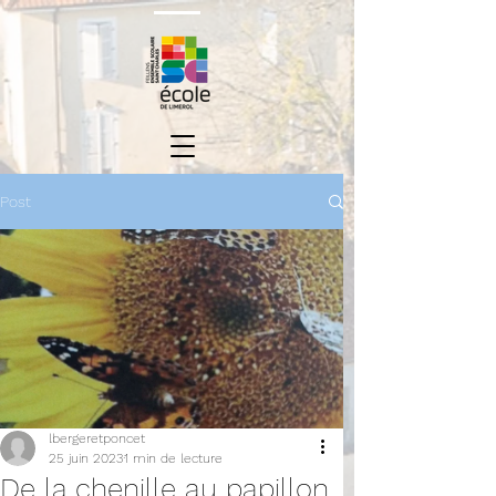
Post
lbergeretponcet
25 juin 2023
1 min de lecture
De la chenille au papillon